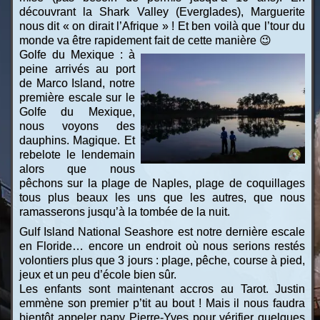
découvrant la Shark Valley (Everglades), Marguerite
nous dit « on dirait l’Afrique » ! Et ben voilà que l’tour du
monde va être rapidement fait de cette manière 😉
Golfe du Mexique : à
peine arrivés au port
de Marco Island, notre
première escale sur le
Golfe du Mexique,
nous voyons des
dauphins. Magique. Et
rebelote le lendemain
alors que nous
pêchons sur la plage de Naples, plage de coquillages
tous plus beaux les uns que les autres, que nous
ramasserons jusqu’à la tombée de la nuit.
Gulf Island National Seashore est notre dernière escale
en Floride… encore un endroit où nous serions restés
volontiers plus que 3 jours : plage, pêche, course à pied,
jeux et un peu d’école bien sûr.
Les enfants sont maintenant accros au Tarot. Justin
emmène son premier p’tit au bout ! Mais il nous faudra
bientôt appeler papy Pierre-Yves pour vérifier quelques