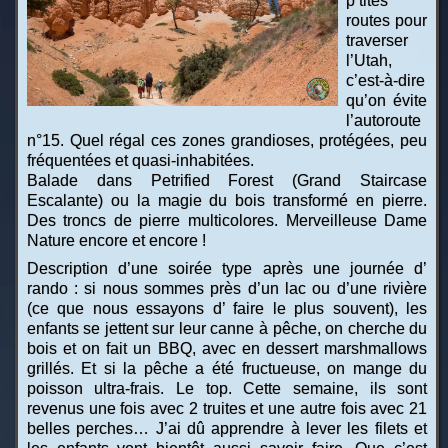
p’tites
routes pour
traverser
l’Utah,
c’est-à-dire
qu’on évite
l’autoroute
n°15. Quel régal ces zones grandioses, protégées, peu
fréquentées et quasi-inhabitées.
Balade dans Petrified Forest (Grand Staircase
Escalante) ou la magie du bois transformé en pierre.
Des troncs de pierre multicolores. Merveilleuse Dame
Nature encore et encore !
Description d’une soirée type après une journée d’
rando : si nous sommes près d’un lac ou d’une rivière
(ce que nous essayons d’ faire le plus souvent), les
enfants se jettent sur leur canne à pêche, on cherche du
bois et on fait un BBQ, avec en dessert marshmallows
grillés. Et si la pêche a été fructueuse, on mange du
poisson ultra-frais. Le top. Cette semaine, ils sont
revenus une fois avec 2 truites et une autre fois avec 21
belles perches… J’ai dû apprendre à lever les filets et