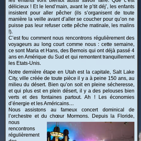
les enfants vont bientôt aussi savoir faire. Que c’est
délicieux ! Et le lend’main, avant le p’tit déj’, les enfants
insistent pour aller pêcher (ils s’organisent de toute
manière la veille avant d’aller se coucher pour qu’on ne
puisse pas leur refuser cette pêche matinale, les malins
!).
C’est fou comment nous rencontrons régulièrement des
voyageurs au long court comme nous : cette semaine,
ce sont Maria et Hans, des Bernois qui ont déjà passé 4
ans en Amérique du Sud et qui remontent tranquillement
les Etats-Unis.
Notre dernière étape en Utah est la capitale, Salt Lake
City, ville créée de toute pièce il y a à peine 150 ans, au
milieu du désert. Bien qu’on soit en pleine sécheresse,
et qui plus est en plein désert, il y a des pelouses bien
verts et des fontaines partout. Ah ! Les économies
d’énergie et les Américains…
Nous assistons au fameux concert dominical de
l’orchestre et du chœur Mormons.
Depuis la Floride,
nous
rencontrons
régulièrement