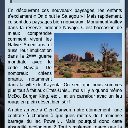
En découvrant ces nouveaux paysages, les enfants
s’exclament « On dirait le Salagou » ! Mais rapidement,
ce sont des paysages bien nouveaux : Monument Valley
dans la réserve indienne Navajo.
C’est l’occasion de
mieux comprendre
comment vivent les
Native Americans et
aussi leur implication
ème
dans la 2
guerre
mondiale avec le
code Navajo. De
nombreux chiens
errants, notamment
dans la ville de Kayenta. On sent que nous sommes
plus tout à fait aux Etats-Unis… mais il y a quand même
McDo, Burger King, etc… et un carrefour avec un feu
rouge en plein désert bien sûr !
A notre arrivée à Glen Canyon, notre étonnement : une
centrale à charbon à quelques mètres de l’immense
barrage du lac Powell… Mais pourquoi donc cette
absurdité écologique ? Tout simplement parce que la