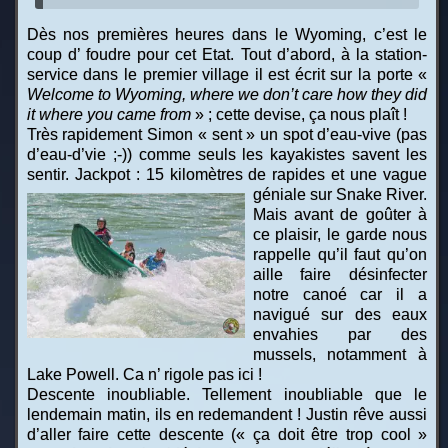
Dès nos premières heures dans le Wyoming, c’est le
coup d’ foudre pour cet Etat. Tout d’abord, à la station-
service dans le premier village il est écrit sur la porte «
Welcome to Wyoming, where we don’t care how they did
it where you came from
» ; cette devise, ça nous plaît !
Très rapidement Simon « sent » un spot d’eau-vive (pas
d’eau-d’vie ;-)) comme seuls les kayakistes savent les
sentir. Jackpot : 15 kilomètres de rapides et une vague
géniale sur Snake River.
Mais avant de goûter à
ce plaisir, le garde nous
rappelle qu’il faut qu’on
aille faire désinfecter
notre canoé car il a
navigué sur des eaux
envahies par des
mussels, notamment à
Lake Powell. Ca n’ rigole pas ici !
Descente inoubliable. Tellement inoubliable que le
lendemain matin, ils en redemandent ! Justin rêve aussi
d’aller faire cette descente (« ça doit être trop cool »