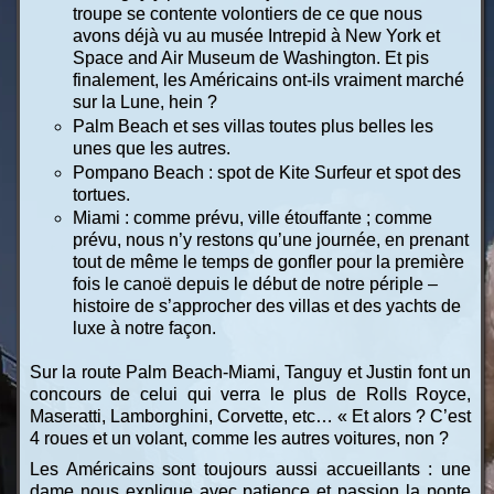
troupe se contente volontiers de ce que nous
avons déjà vu au musée Intrepid à New York et
Space and Air Museum de Washington. Et pis
finalement, les Américains ont-ils vraiment marché
sur la Lune, hein ?
Palm Beach et ses villas toutes plus belles les
unes que les autres.
Pompano Beach : spot de Kite Surfeur et spot des
tortues.
Miami : comme prévu, ville étouffante ; comme
prévu, nous n’y restons qu’une journée, en prenant
tout de même le temps de gonfler pour la première
fois le canoë depuis le début de notre périple –
histoire de s’approcher des villas et des yachts de
luxe à notre façon.
Sur la route Palm Beach-Miami, Tanguy et Justin font un
concours de celui qui verra le plus de Rolls Royce,
Maseratti, Lamborghini, Corvette, etc… « Et alors ? C’est
4 roues et un volant, comme les autres voitures, non ?
Les Américains sont toujours aussi accueillants : une
dame nous explique avec patience et passion la ponte