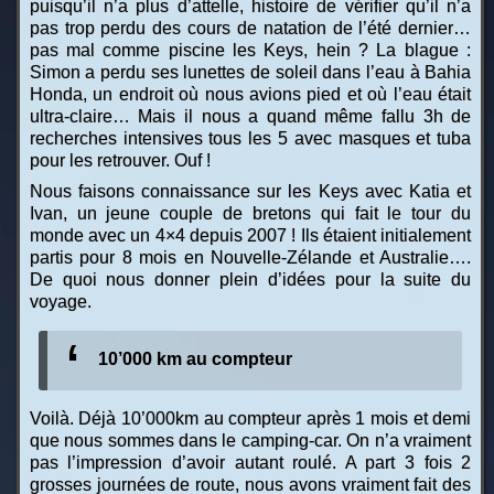
puisqu’il n’a plus d’attelle, histoire de vérifier qu’il n’a
pas trop perdu des cours de natation de l’été dernier…
pas mal comme piscine les Keys, hein ? La blague :
Simon a perdu ses lunettes de soleil dans l’eau à Bahia
Honda, un endroit où nous avions pied et où l’eau était
ultra-claire… Mais il nous a quand même fallu 3h de
recherches intensives tous les 5 avec masques et tuba
pour les retrouver. Ouf !
Nous faisons connaissance sur les Keys avec Katia et
Ivan, un jeune couple de bretons qui fait le tour du
monde avec un 4×4 depuis 2007 ! Ils étaient initialement
partis pour 8 mois en Nouvelle-Zélande et Australie….
De quoi nous donner plein d’idées pour la suite du
voyage.
10’000 km au compteur
Voilà. Déjà 10’000km au compteur après 1 mois et demi
que nous sommes dans le camping-car. On n’a vraiment
pas l’impression d’avoir autant roulé. A part 3 fois 2
grosses journées de route, nous avons vraiment fait des