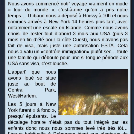
Nous avons commencé notr’ voyage vraiment en mode
« tour du monde », c’est-à-dire qu’on a pris notre
temps… Thibaud nous a déposé à Roissy à 10h et nous
sommes arrivés à New York 14 heures plus tard, avec
notamment une escale en Islande. Comme nous avons
choisi de rester tout d’abord 3 mois aux USA (puis 3
mois en fin d’été pour la côte Ouest), nous n’avons pas
fait de visa, mais juste une autorisation ESTA. Cela
nous a valu un «contrôle immigration» plutôt sec… toute
une famille qui déboule pour une si longue période aux
USA sans visa, c’est louche.
L’appart’ que nous
avons loué se situe
juste au bout de
Central Park,
West/Harlem.
Les 5 jours à New
York furent « à fond »,
presqu’ épuisants. Le
décalage horaire n’était pas du tout intégré par les
enfants donc nous nous sommes levé très très tôt…