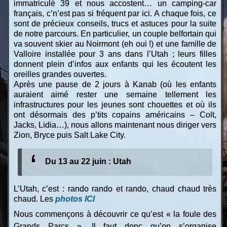
immatriculé 39 et nous accostent… un camping-car
français, c’n’est pas si fréquent par ici. A chaque fois, ce
sont de précieux conseils, trucs et astuces pour la suite
de notre parcours. En particulier, un couple belfortain qui
va souvent skier au Noirmont (eh oui !) et une famille de
Valloire installée pour 3 ans dans l’Utah ; leurs filles
donnent plein d’infos aux enfants qui les écoutent les
oreilles grandes ouvertes.
Après une pause de 2 jours à Kanab (où les enfants
auraient aimé rester une semaine tellement les
infrastructures pour les jeunes sont chouettes et où ils
ont désormais des p’tits copains américains – Colt,
Jacks, Lidia…), nous allons maintenant nous diriger vers
Zion, Bryce puis Salt Lake City.
Du 13 au 22 juin : Utah
L’Utah, c’est : rando rando et rando, chaud chaud très
chaud. Les
photos ICI
Nous commençons à découvrir ce qu’est « la foule des
Grands Parcs ». Il faut donc qu’on s’organise