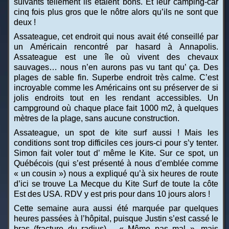
suivants tellement ils étaient bons. Et leur camping-car
cinq fois plus gros que le nôtre alors qu’ils ne sont que
deux !
Assateague, cet endroit qui nous avait été conseillé par
un Américain rencontré par hasard à Annapolis.
Assateague est une île où vivent des chevaux
sauvages… nous n’en aurons pas vu tant qu’ ça. Des
plages de sable fin. Superbe endroit très calme. C’est
incroyable comme les Américains ont su préserver de si
jolis endroits tout en les rendant accessibles. Un
campground où chaque place fait 1000 m2, à quelques
mètres de la plage, sans aucune construction.
Assateague, un spot de kite surf aussi ! Mais les
conditions sont trop difficiles ces jours-ci pour s’y tenter.
Simon fait voler tout d’ même le Kite. Sur ce spot, un
Québécois (qui s’est présenté à nous d’emblée comme
« un cousin ») nous a expliqué qu’à six heures de route
d’ici se trouve La Mecque du Kite Surf de toute la côte
Est des USA. RDV y est pris pour dans 10 jours alors !
Cette semaine aura aussi été marquée par quelques
heures passées à l’hôpital, puisque Justin s’est cassé le
bras (fracture du radius)… « Même pas mal », mais