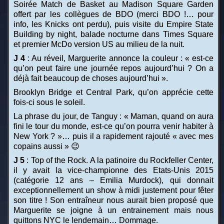
Soirée Match de Basket au Madison Square Garden
offert par les collègues de BDO (merci BDO !… pour
info, les Knicks ont perdu), puis visite du Empire State
Building by night, balade nocturne dans Times Square
et premier McDo version US au milieu de la nuit.
J 4
: Au réveil, Marguerite annonce la couleur : « est-ce
qu’on peut faire une journée repos aujourd’hui ? On a
déjà fait beaucoup de choses aujourd’hui ».
Brooklyn Bridge et Central Park, qu’on apprécie cette
fois-ci sous le soleil.
La phrase du jour, de Tanguy : « Maman, quand on aura
fini le tour du monde, est-ce qu’on pourra venir habiter à
New York ? »… puis il a rapidement rajouté « avec mes
copains aussi » 😉
J 5
: Top of the Rock. A la patinoire du Rockfeller Center,
il y avait la vice-championne des Etats-Unis 2015
(catégorie 12 ans – Emilia Murdock), qui donnait
exceptionnellement un show à midi justement pour fêter
son titre ! Son entraîneur nous aurait bien proposé que
Marguerite se joigne à un entrainement mais nous
quittons NYC le lendemain… Dommage.