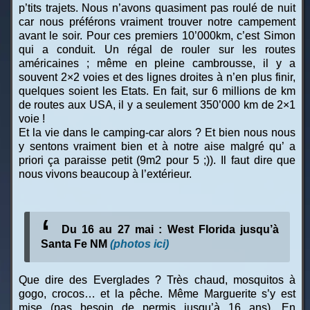
p’tits trajets. Nous n’avons quasiment pas roulé de nuit
car nous préférons vraiment trouver notre campement
avant le soir. Pour ces premiers 10’000km, c’est Simon
qui a conduit. Un régal de rouler sur les routes
américaines ; même en pleine cambrousse, il y a
souvent 2×2 voies et des lignes droites à n’en plus finir,
quelques soient les Etats. En fait, sur 6 millions de km
de routes aux USA, il y a seulement 350’000 km de 2×1
voie !
Et la vie dans le camping-car alors ? Et bien nous nous
y sentons vraiment bien et à notre aise malgré qu’ a
priori ça paraisse petit (9m2 pour 5 ;)). Il faut dire que
nous vivons beaucoup à l’extérieur.
Du 16 au 27 mai : West Florida jusqu’à
Santa Fe NM
(photos ici)
Que dire des Everglades ? Très chaud, mosquitos à
gogo, crocos… et la pêche. Même Marguerite s’y est
mise (pas besoin de permis jusqu’à 16 ans). En