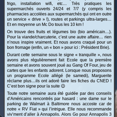
frigo, installation wifi, etc… Très pratiques les
supermarchés ouverts 24/24 et 7/7 (y compris les
pharmacies accolées aux supermarchés qui ont en outre
un service « drive » !), routes et parkings ultra-larges…
Et en moyenne un Mc Do tous les 10 km !
On trouve des fruits et légumes bio (bio américain…).
Pour la viande/charcuterie, c’est une autre affaire… rien
n’nous inspire vraiment. Et nous avons craqué pour un
bon fromage (enfin, un « bon » pour ici : Président Brie).
Durant cette semaine sous le signe « tranquille », nous
avons plus régulièrement fait Ecole que la première
semaine et avons souvent joué au Gang Of Four, jeu de
cartes que les enfants adorent. Lorsque nous proposons
un programme Ecole allégé (le samedi), Marguerite
réclame plus…ils ont adoré faire les fiches du CNED !
C’est bon signe pour la suite 😉
Toute notre semaine aura été guidée par des conseils
d’Américains rencontrés par hasard : une dame sur le
parking de Walmart à Baltimore nous accoste car de
notre « RV Fiat » qui l’intrigue. Elle nous recommande
viv’ment d’aller à Annapolis. Alors Go pour Annapolis 3