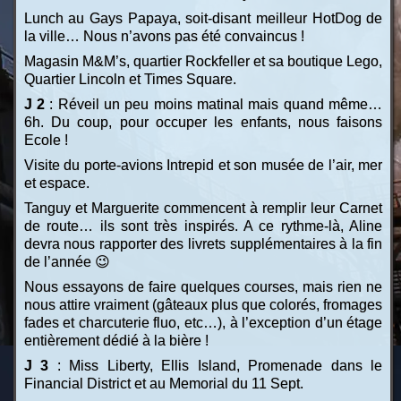
Lunch au Gays Papaya, soit-disant meilleur HotDog de
la ville… Nous n’avons pas été convaincus !
Magasin M&M’s, quartier Rockfeller et sa boutique Lego,
Quartier Lincoln et Times Square.
J 2
: Réveil un peu moins matinal mais quand même…
6h. Du coup, pour occuper les enfants, nous faisons
Ecole !
Visite du porte-avions Intrepid et son musée de l’air, mer
et espace.
Tanguy et Marguerite commencent à remplir leur Carnet
de route… ils sont très inspirés. A ce rythme-là, Aline
devra nous rapporter des livrets supplémentaires à la fin
de l’année 😉
Nous essayons de faire quelques courses, mais rien ne
nous attire vraiment (gâteaux plus que colorés, fromages
fades et charcuterie fluo, etc…), à l’exception d’un étage
entièrement dédié à la bière !
J 3
: Miss Liberty, Ellis Island, Promenade dans le
Financial District et au Memorial du 11 Sept.