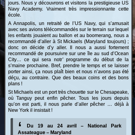
jours. Nous y découvrons et visitons la prestigieuse US
Navy Academy. Vraiment très impressionnante cette
école.
A Annapolis, un retraité de l’US Navy, qui s’amusait
avec ses avions télécommandés sur le terrain sur lequel
les enfants jouaient au ballon et au boomerang, nous a
recommandé d’aller à St Mickaels (Maryland toujours) ;
donc on décide d’y aller. Il nous a aussi fortement
recommandé de poursuivre sur une île au sud d’Ocean
City… ce qui sera notr’ programme du début de la
s’maine prochaine. Bref, prendre le temps et se laisser
porter ainsi, ça nous plaît bien et nous n’avons pas été
déçu, au contraire. Que des beaux coins et des bons
plans !
St Michaels est un port très chouette sur le Chesapeake,
où Tanguy peut enfin pêcher. Tous les jours depuis
qu’on est parti, il nous parle d’aller pêcher … déjà à
New York il insistait !
Du 19 au 24 avril – National Park
Assateague – Maryland