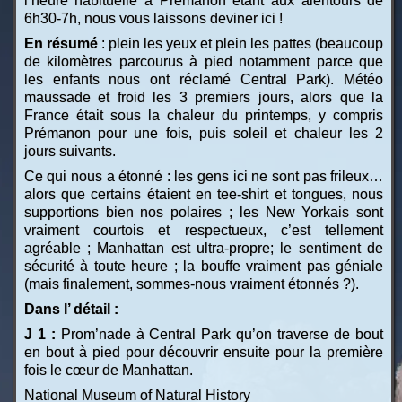
l’heure habituelle à Prémanon étant aux alentours de
6h30-7h, nous vous laissons deviner ici !
En résumé
: plein les yeux et plein les pattes (beaucoup
de kilomètres parcourus à pied notamment parce que
les enfants nous ont réclamé Central Park). Météo
maussade et froid les 3 premiers jours, alors que la
France était sous la chaleur du printemps, y compris
Prémanon pour une fois, puis soleil et chaleur les 2
jours suivants.
Ce qui nous a étonné : les gens ici ne sont pas frileux…
alors que certains étaient en tee-shirt et tongues, nous
supportions bien nos polaires ; les New Yorkais sont
vraiment courtois et respectueux, c’est tellement
agréable ; Manhattan est ultra-propre; le sentiment de
sécurité à toute heure ; la bouffe vraiment pas géniale
(mais finalement, sommes-nous vraiment étonnés ?).
Dans l’ détail :
J 1 :
Prom’nade à Central Park qu’on traverse de bout
en bout à pied pour découvrir ensuite pour la première
fois le cœur de Manhattan.
National Museum of Natural History