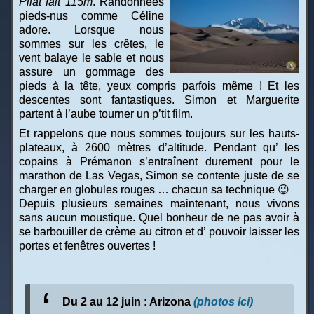
Pilat fait 115m
. Randonnées
pieds-nus comme Céline
adore. Lorsque nous
sommes sur les crêtes, le
vent balaye le sable et nous
assure un gommage des
pieds à la tête, yeux compris parfois même ! Et les
descentes sont fantastiques. Simon et Marguerite
partent à l’aube tourner un p’tit film.
Et rappelons que nous sommes toujours sur les hauts-
plateaux, à 2600 mètres d’altitude. Pendant qu’ les
copains à Prémanon s’entraînent durement pour le
marathon de Las Vegas, Simon se contente juste de se
charger en globules rouges … chacun sa technique 😉
Depuis plusieurs semaines maintenant, nous vivons
sans aucun moustique. Quel bonheur de ne pas avoir à
se barbouiller de crème au citron et d’ pouvoir laisser les
portes et fenêtres ouvertes !
Du 2 au 12 juin : Arizona
(photos ici)