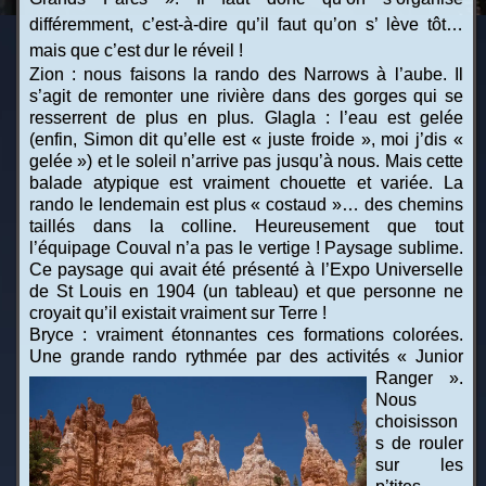
différemment, c’est-à-dire qu’il faut qu’on s’ lève tôt…
mais que c’est dur le réveil !
Zion : nous faisons la rando des Narrows à l’aube. Il
s’agit de remonter une rivière dans des gorges qui se
resserrent de plus en plus. Glagla : l’eau est gelée
(enfin, Simon dit qu’elle est « juste froide », moi j’dis «
gelée ») et le soleil n’arrive pas jusqu’à nous. Mais cette
balade atypique est vraiment chouette et variée. La
rando le lendemain est plus « costaud »… des chemins
taillés dans la colline. Heureusement que tout
l’équipage Couval n’a pas le vertige ! Paysage sublime.
Ce paysage qui avait été présenté à l’Expo Universelle
de St Louis en 1904 (un tableau) et que personne ne
croyait qu’il existait vraiment sur Terre !
Bryce : vraiment étonnantes ces formations colorées.
Une grande rando rythmée par des activités « Junior
Ranger ».
Nous
choisisson
s de rouler
sur les