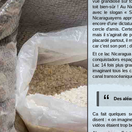
vue grandiose sur to
toit bien-sûr ! Au 
avec le slogan « So
Nicaraguayens appréci
encore d’une dictatu
cercle d’amis. Cert
mais il s’agirait d
placardé partout, il 
car c’est son port ; 
Et ce lac Nicaragua 
conquistadors espag
Lac 14 fois plus gr
imaginant tous les 
canal transocéaniqu
Des aléa
Ca fait quelques 
disent : « on imagin
vidéos étaient trop b