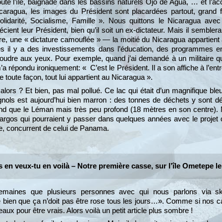
ute l’île, baignade dans les bassins naturels Ojo de Agua, … et l’ac
Nicaragua, les images du Président sont placardées partout, grand 
lidarité, Socialisme, Famille ». Nous quittons le Nicaragua avec
ent leur Président, bien qu’il soit un ex-dictateur. Mais il semblerait
re, une « dictature camouflée » — la moitié du Nicaragua appartient
es il y a des investissements dans l’éducation, des programmes e
e poudre aux yeux. Pour exemple, quand j’ai demandé à un militaire 
m’a répondu ironiquement: « C’est le Président. Il a son affiche à l’e
de toute façon, tout lui appartient au Nicaragua ».
alors ? Et bien, pas mal pollué. Ce lac qui était d’un magnifique ble
nols est aujourd’hui bien marron : des tonnes de déchets y sont d
and que le Léman mais très peu profond (18 mètres en son centre).
cargos qui pourraient y passer dans quelques années avec le projet 
e, concurrent de celui de Panama.
s en veux-tu en voilà – Notre première casse, sur l’île Ometepe l
semaines que plusieurs personnes avec qui nous parlons via 
e bien que ça n’doit pas être rose tous les jours…». Comme si nos c
eaux pour être vrais. Alors voilà un petit article plus sombre !