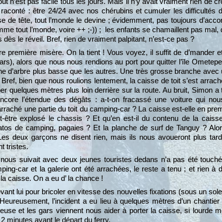
out n’est pas facile tous les jours. Mais il n’y avait vraiment rien de cr
re raconté : être 24/24 avec nos chérubins et cumuler les difficultés 
ise de tête, tout l’monde le devine ; évidemment, pas toujours d’acco
me tout l’monde, voire ++ ;-)) ; les enfants se chamaillent pas mal,
is dès le réveil. Bref, rien de vraiment palpitant, n’est-ce pas ?
e première misère. On la tient ! Vous voyez, il suffit de d’mander et t
rs), alors que nous nous rendions au port pour quitter l’île Ometepe
he d’arbre plus basse que les autres. Une très grosse branche avec
Bref, bien que nous roulions lentement, la caisse de toit s’est arrach
r quelques mètres plus loin derrière sur la route. Au bruit, Simon a 
core l’étendue des dégâts : a-t-on fracassé une voiture qui nous
rraché une partie du toit du camping-car ? La caisse est-elle en prem
t-être explosé le chassis ? Et qu’en est-il du contenu de la caisse
os de camping, pagaies ? Et la planche de surf de Tanguy ? Alors
Les deux garçons ne disent rien, mais ils nous avoueront plus tard 
t tristes.
 nous suivait avec deux jeunes touristes dedans n’a pas été touché 
ing-car et la galerie ont été arrachées, le reste a tenu ; et rien à 
la caisse. On a eu d’ la chance !
ant lui pour bricoler en vitesse des nouvelles fixations (sous un sole
Heureusement, l’incident a eu lieu à quelques mètres d’un chantier 
euse et les gars viennent nous aider à porter la caisse, si lourde 
2 minutes avant le départ du ferry.