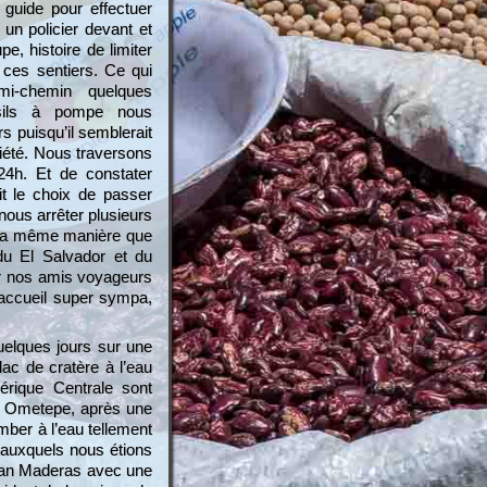
 guide pour effectuer
 un policier devant et
pe, histoire de limiter
 ces sentiers. Ce qui
i-chemin quelques
ils à pompe nous
s puisqu’il semblerait
riété. Nous traversons
24h. Et de constater
t le choix de passer
ous arrêter plusieurs
De la même manière que
du El Salvador et du
ar nos amis voyageurs
 accueil super sympa,
uelques jours sur une
ac de cratère à l’eau
rique Centrale sont
le Ometepe, après une
mber à l’eau tellement
e auxquels nous étions
olcan Maderas avec une