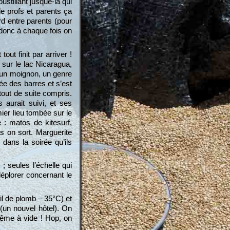
oustillant jusque-là qui
de profs et parents ça
rd entre parents (pour
 donc à chaque fois on
out finit par arriver !
 sur le lac Nicaragua,
 un moignon, un genre
ée des barres et s’est
tout de suite compris.
 aurait suivi, et ses
ier lieu tombée sur le
 : matos de kitesurf,
 on sort. Marguerite
dans la soirée qu’ils
; seules l’échelle qui
déplorer concernant le
il de plomb – 35°C) et
(un nouvel hôtel). On
même à vide ! Hop, on