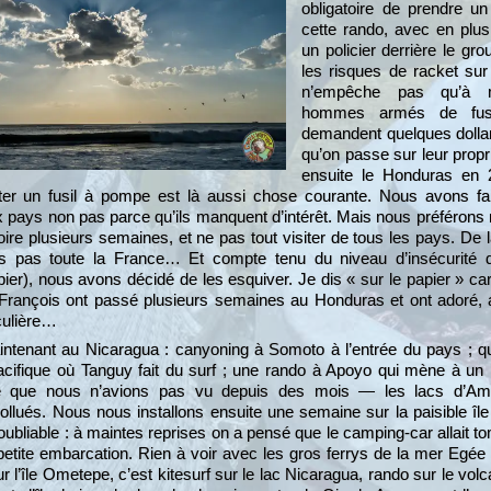
obligatoire de prendre un
cette rando, avec en plus
un policier derrière le grou
les risques de racket sur
n’empêche pas qu’à m
hommes armés de fus
demandent quelques dollar
qu’on passe sur leur prop
ensuite le Honduras en 
ter un fusil à pompe est là aussi chose courante. Nous avons fai
pays non pas parce qu’ils manquent d’intérêt. Mais nous préférons n
voire plusieurs semaines, et ne pas tout visiter de tous les pays. 
s pas toute la France… Et compte tenu du niveau d’insécurité 
ier), nous avons décidé de les esquiver. Je dis « sur le papier » c
 François ont passé plusieurs semaines au Honduras et ont adoré,
iculière…
ntenant au Nicaragua : canyoning à Somoto à l’entrée du pays ; q
cifique où Tanguy fait du surf ; une rando à Apoyo qui mène à un l
ce que nous n’avions pas vu depuis des mois — les lacs d’Amé
ollués. Nous nous installons ensuite une semaine sur la paisible î
noubliable : à maintes reprises on a pensé que le camping-car allait to
e petite embarcation. Rien à voir avec les gros ferrys de la mer Egé
ur l’île Ometepe, c’est kitesurf sur le lac Nicaragua, rando sur le v