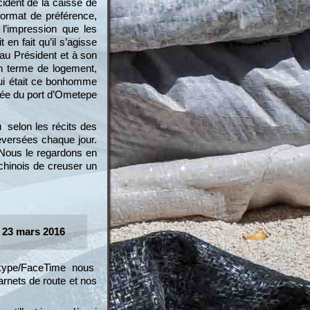
cident de la caisse de
format de préférence,
 l’impression que les
 en fait qu’il s’agisse
 au Président et à son
n terme de logement,
qui était ce bonhomme
ntrée du port d’Ometepe
u selon les récits des
éversées chaque jour.
 Nous le regardons en
chinois de creuser un
e 23 mars 2016
skype/FaceTime nous
arnets de route et nos