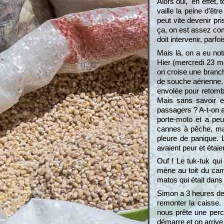
Alors oui, en effet, t
vaille la peine d’êt
peut vite devenir pr
ça, on est assez com
doit intervenir, parfo
Mais là, on a eu notr
Hier (mercredi 23 ma
on croise une branc
de souche aérienne. 
envolée pour retombe
Mais sans savoir en
passagers ? A-t-on a
porte-moto et a peu
cannes à pêche, mat
pleure de panique. 
avaient peur et étaien
Ouf ! Le tuk-tuk qui
mène au toit du camp
matos qui était dans 
Simon a 3 heures dev
remonter la caisse. 
nous prête une perc
démarre et on arrive 