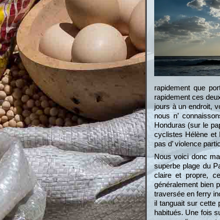
rapidement que por
rapidement ces deux 
jours à un endroit, 
nous n’ connaisson
Honduras (sur le pap
cyclistes Hélène et
pas d’ violence part
Nous voici donc mai
superbe plage du Pa
claire et propre, 
généralement bien p
traversée en ferry i
il tanguait sur cett
habitués. Une fois s