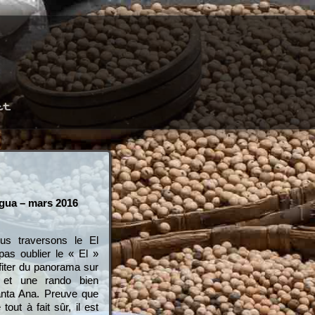
ct
agua – mars 2016
us traversons le El
pas oublier le « El »
ofiter du panorama sur
 et une rando bien
anta Ana. Preuve que
out à fait sûr, il est